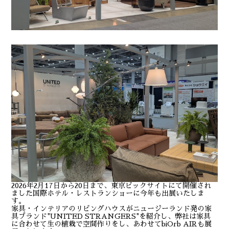
2026年2月17日から20日まで、東京ビックサイトにて開催され
ました国際ホテル・レストランショーに今年も出展いたしま
す。
家具・インテリアのリビングハウスがニュージーランド発の家
具ブランド"UNITED STRANGERS"を紹介し、弊社は家具
に合わせて生の植栽で空間作りをし、あわせてbiOrb AIRも展